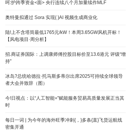
呵:护跨季资金<面> 央行连续八个月加量续作MLF
奥特曼拟通过 Sora 实现{ }AI 视频生成商业化
陆!上不含塔筒最低1765元/kW！本周3.65GW风机开标！
【风电项目·周分析】
招.商证券国际：上调康师傅控股目标价至13.6港元 评级“增
持”
冰岛?总统哈德拉·托马斯多蒂尔出席2025可持续全球领导
者大会并致辞（图）
今!日视点：以“人工智能+”赋能服务贸易高质量发展正当其
时
每日一词 | 为今年的海外旺季冲刺{，}多条{直}飞货运航线
密集开通