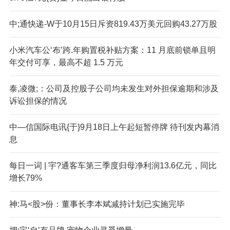
中;通快递-W于10月15日斥资819.43万美元回购43.27万股
小米汽车公‘布’跨.年购置税补贴方案：11 月底前锁单且明
年交付可享，最高不超 1.5 万元
泰,凌微;：公司及控股子公司均未发生对外担保逾期和涉及
诉讼担保的情况
中—信国际电讯{于}9月18日上午起短暂停牌 待刊发内幕消
息
每日一词 | 宇?通客车第三季度归母净利润13.6亿元，同比
增长79%
神:马<股>份：董事长李本斌减持计划已实施完毕