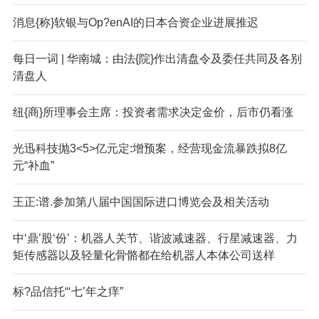
消息{称}软银与Op?enAI的日本合资企业进展推迟
每日一词 | 华南城：由法{院}作出清盘令及委任共同及各别
清盘人
纽{商}所理事会主席：投资者需求决定金价，后市仍看涨
光迅科技抛3<5>亿元定:增预案，经营现金流暴跌拟8亿
元“补血”
王正:谱.参加第八届中国国际进口博览会及相关活动
中‘鼎’股‘份’：机器人关节、谐波减速器、行星减速器、力
矩传感器以及轻量化骨骼都在给机器人本体公司送样
标?品信托“‘七’年之痒”