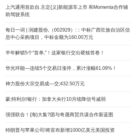
上汽通用首款自.主定{义}新能源车上市 和Momenta合作辅
助驾驶系统
每日一词 | 润建股份,（002929）:：中标广西壮族自治区信
息中心采购项目，中标金额为160.00万元
半年解锁5个“首单,”！这家银行交出硬核答卷！
华光环能—连续5个交易日涨停，累计涨幅61.09%！
神力股份大宗交易成—交;432.50万元
蒙;特利尔!银行：加拿大央行10月续降信号减弱
强强联合！{海}大集?团与奇晟商贸共谋合作新蓝图
特朗普与苹果公司!将宣布新增1000亿美元美国投资