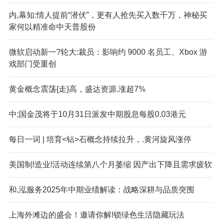
内,幕知:情人提前“潜伏”，更有人抢先买入数千万，神秘买
家何以精准命中天普股份
微软启动新一?轮大:裁员：影响约 9000 名员工、Xbox 游
戏部门受重创
黄金概念震荡{走}高，盛达资源.涨超7%
中;国金茂将于10月31日派发中期股息每股0.03港元
每日一词 | 培育<钻>石概念持续拉升，.黄河旋风涨停
美国制!造业!活动连续第八个月萎缩 因产出下降且需求疲软
和,泓服务2025年中期业绩解读：战略深耕与品质突围
上海外滩边的盛会！邀请你解!锁绿色生活隐藏玩法