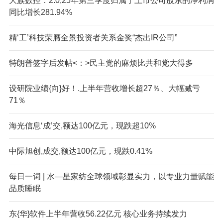
大族数控：2:0,25年第三季度归属于上市公司股东的净利润
同比增长281.94%
精‘工’科技荣膺全景投资者关系金奖“杰出IR公司”
特朗普签字后发帖<：>民主党的麻烦比共和党大得多
设研院业绩{向}好！.上半年营收增长超27％、大幅减亏
71％
海光信息‘成’交,额达100亿元，现跌超10%
中际旭创,成交,额达100亿元，现跌0.41%
每日一词 | 水—星家纺全球领域彰显实力，以专业力量赋能
品质睡眠
东{华}软件上半年营收56.22亿元 核心业务持续发力