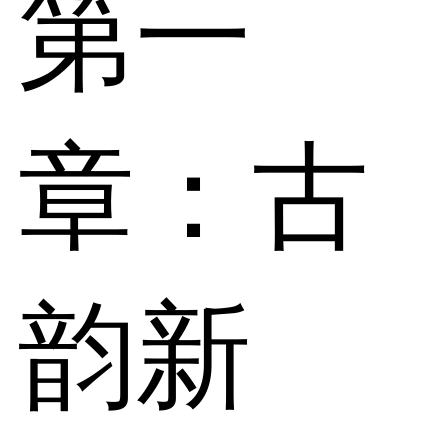
第一
章：古
韵新