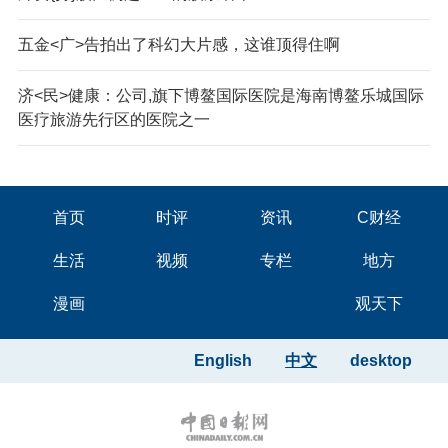
五金<广>告拍出了科幻大片感，这谁顶得住啊
济<民>健康：公司,旗下博鳌国际医院是海南博鳌乐城国际
医疗旅游先行区的医院之一
首页
时评
资讯
C财经
生活
视频
专栏
地方
漫画
观天下
English
中文
desktop