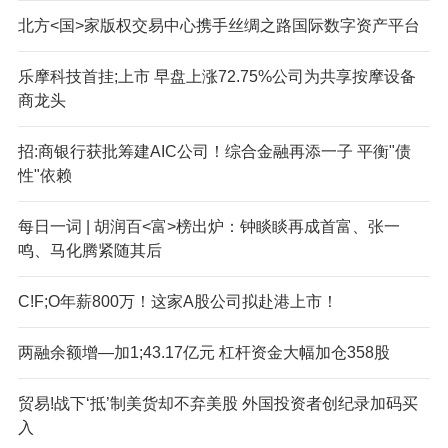
北方<国>家版权交易中心携手丝绸之路国际数字资产平台
乐摩科技首挂;上市 早盘上涨72.75%公司为共享按摩设备
商龙头
招:商银行获批筹建AIC公司！综合金融再添一子 平衡"债
性"依赖
每日一词 | 胡润百<富>榜出炉：钟睒睒再成首富、张一
鸣、马化腾紧随其后
C!F;O年薪800万！这家A股公司拟赴港上市！
两融余额增—加1;43.17亿元 杠杆资金大幅加仓358股
贸易!战下‘抵’制美货却不弃美股 外国投资者创纪录加码买
入