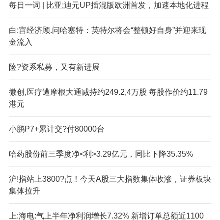
每日一词 | 比亚;迪元UP插混版欧洲首发，加速本地化进程
白:宫经济顾.问哈塞特：英特尔将会“整顿好自身”并迎来现
金流入
险?资系私募，又有新进展
微创,医疗遭摩根大通减持约249.2,4万股 每股作价约11.79
港元
小鹏P7+累计交?付80000台
哈药股份前三季度净<利>3.29亿元，同比下降35.35%
沪!指站上3800?点！今天A股三大指数集体收涨，证券板块
集体拉升
上:海电:气上半年净利润增长7.32% 新增订单总额近1100