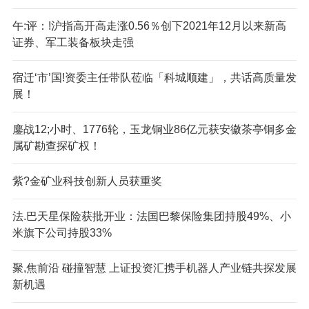
午:评：!沪指高开高走涨0.56％创下2021年12月以来新高
证券、军工装备板块走强
宿迁‘市’国!资委主任带队莅临「科城顺建」，共话高质量发
展！
鏖战12;小时、1776轮，玉龙铜业86亿元获安徽茶亭铜多金
属矿勘查探矿权！
紫?金矿业科技创新人员获重奖
法.巴天星保险获批开业：法国巴黎保险集团持股49%、小
米旗下公司持股33%
聚,焦前沿 碰撞智慧 上证投资汇携手机器人产业链共探发展
新机遇