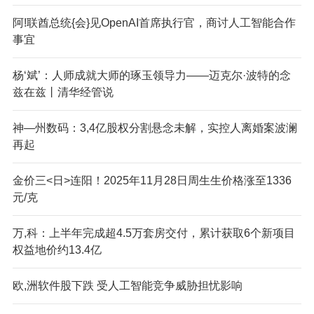
阿!联酋总统{会}见OpenAI首席执行官，商讨人工智能合作
事宜
杨‘斌’：人师成就大师的琢玉领导力——迈克尔·波特的念
兹在兹丨清华经管说
神—州数码：3,4亿股权分割悬念未解，实控人离婚案波澜
再起
金价三<日>连阳！2025年11月28日周生生价格涨至1336
元/克
万,科：上半年完成超4.5万套房交付，累计获取6个新项目
权益地价约13.4亿
欧,洲软件股下跌 受人工智能竞争威胁担忧影响