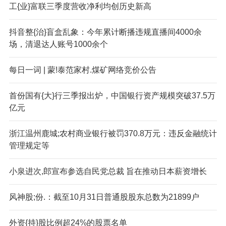
工{业}富联三季度营收净利均创历史新高
抖音整{治}盲盒乱象：今年累计断播违规直播间4000余
场，清退达人账号1000余个
每日一词 | 蒙!泰范家村.煤矿网络竞价公告
首份国有{大}行三季报出炉，中国银行资产规模突破37.5万
亿元
浙江温州鹿城;农村商业银行被罚370.8万元：违反金融统计
管理规定等
小泉进次,郎宣布参选自民党总裁 旨在推动日本薪资增长
风神股;份.：截至10月31日普通股股东总数为21899户
外资{持}股比例超24%的股票名单