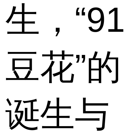
生，“91
豆花”的
诞生与