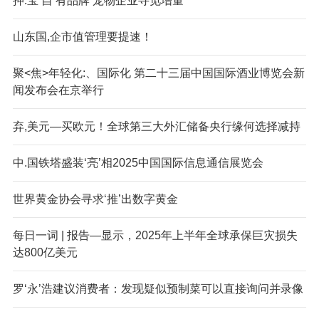
押:宝‘自’有品牌 宠物企业寻觅增量
山东国,企市值管理要提速！
聚<焦>年轻化:、国际化 第二十三届中国国际酒业博览会新
闻发布会在京举行
弃,美元—买欧元！全球第三大外汇储备央行缘何选择减持
中.国铁塔盛装‘亮’相2025中国国际信息通信展览会
世界黄金协会寻求‘推’出数字黄金
每日一词 | 报告—显示，2025年上半年全球承保巨灾损失
达800亿美元
罗‘永’浩建议消费者：发现疑似预制菜可以直接询问并录像