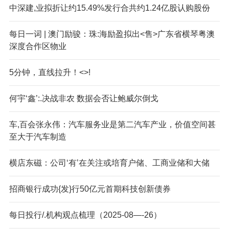
中深建,业拟折让约15.49%发行合共约1.24亿股认购股份
每日一词 | 澳门励骏：珠:海励盈拟出<售>广东省横琴粤澳
深度合作区物业
5分钟，直线拉升！<>!
何宇‘鑫’:.决战非农 数据会否让鲍威尔倒戈
车,百会张永伟：汽车服务业是第二汽车产业，价值空间甚
至大于汽车制造
横店东磁：公司‘有’在关注或培育户储、工商业储和大储
招商银行成功{发}行50亿元首期科技创新债券
每日投行/.机构观点梳理（2025-08—-26）