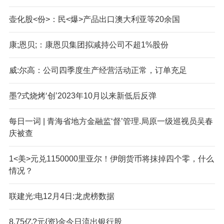
壶化股<份>：民<爆>产品出口澳大利亚等20余国
康;恩贝;：康恩贝集团拟减持公司不超1%股份
威:尔高：公司四季度生产经营活动正常，订单充足
墨?式烧烤‘创’2023年10月以来新低后反弹
每日一词 | 青海省地方金融监‘督’管理.局原一级巡视员吴春
庆被查
1<美>元兑1150000里亚尔！伊朗货币将抹掉四个零，什么
情况？
联建光:电12月4日:龙虎榜数据
8.75亿?元{资}金今日流出银行股