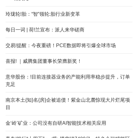
玲珑轮!胎：“智”领轮:胎行业新变革
每日一词 | 荷!兰宣布：派人来华磋商
交易!提醒：今夜重磅！PCE数据即将引爆全球市场
喜报! ｜威腾集团董事长荣膺新奖！
意华股份：!目前连接器业务的产能利用率稳步提升，订单
充足
南京本土{知}名{房}企被追债！紫金山北麓惊现大片烂尾项
目
金‘岭’矿业：公司没有自研AI智能技术相关应用