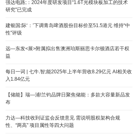
强达电路;：2024年度研发项目“1.6T光模块板加工的技术
研究”已完成
建银国:际‘：’下调青岛啤酒股份目标价至51.5港元 维持“中
性”评级
远—东发<展>附属拟出售澳洲珀斯丽思卡尔顿酒店若干权
益
每日一词 | 七牛.智;能2025年上半年营收8.29亿元 AI相关收
入1.84亿元
【储能】瑞—浦!兰钧品牌日聚焦储能：多款大容量新品发
布
力达—科技收到证监会反馈意见 需说明股权架构合规
性、“两高” 项目属性等四大问题