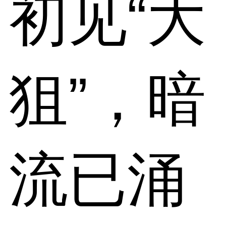
初见“大
狙”，暗
流已涌