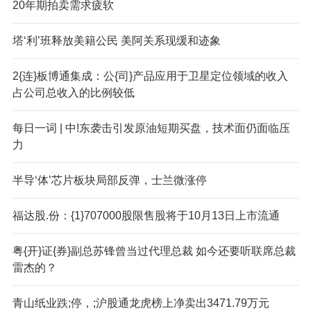
20年期拍卖需求疲软
塔‘利’班释放美籍公民 美阿关系现缓和迹象
2{连}板博通集成：公{司}产品应用于卫星定位领域的收入
占公司总收入的比例较低
每日一词 | 中!东袭击引发原油短期买盘，技术面仍面临压
力
半导‘体’芯片板块局部反弹，士兰微涨停
福达股.份：{1}707000股限售股将于10月13日上市流通
粤{开}证{券}副总苏锋曾当过代理总裁 如今还要听联席总裁
雷杰的？
青山纸业跌;停，;沪股通龙虎榜上净卖出3471.79万元