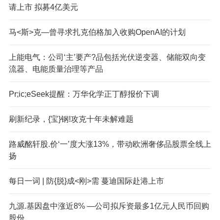
请上市 拟募4亿美元
马<斯>克—曾寻求扎克伯格加入收购OpenAI的计划
上能电气：公司‘主’要产?品包括光伏逆变器、储能双向变
流器、电能质量治理等产品
Pr;ic;eSeek提醒：万华化学正丁醇报价下调
刷新纪录，{宝}钢!攻克十年未解难题
路威酩轩股.价‘一’度大涨13%，带动欧洲奢侈品股票全线上
扬
每日一词 | 防{脱}成<刚>需 蔓迪国际赴港上市
九源.基因盘中涨近8% —公司拟斥资最多1亿元人民币回购
股份