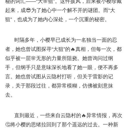
秘的词汇——“大🌸狙”。这件披风，后来被小樱珍藏
起来，成😎为了她心中一个解不开的谜团。而“大
狙”，也成为了她内心深处，一个沉重的秘密。
时隔多年，小樱早已成长为一名独当一面的忍
者，她也曾试图探寻“大狙”的🔥真相，但每一次，都
似乎被一层🌸无形的力量所阻挠。她曾询问过纲
手，但纲手只是意味深长地看了她一眼，便不再多
言。她也曾试图从云隐村打听，但关于雷影的记
录，关于那段过往，都异常模糊，仿佛被刻意抹
去。
直到最近，一些来自云隐村的🔥异常情报，再次
🤔将小樱的思绪拉回到了那个遥远的过去。一种新