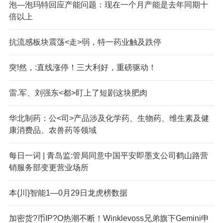
泡—泡玛特回应产能问题：现在一个月产能是去年同期十
倍以上
抗流感板块震荡<走>弱，特一药业触及跌停
突!然，:直线涨停！三大利好，重磅驱动！
雷.军、刘强东<都>盯上了短剧这块肥肉
华北制药：公<司>产品涉及化学药、生物药、维生素及健
康消费品、农兽药等领域
每日一词 | 青岛监:管局同意中国平安即墨支公司鹤山路营
销服务部变更营业场所
本{川}智能1—0月29日龙虎榜数据
加密货?币IP?O热潮不断！Winklevoss兄弟旗下Gemini申