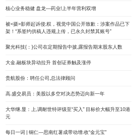
核心业务稳健 盘龙—药业!上半年营利双增
被<摄>影师起诉侵;权，视觉中国公开致歉：涉案作品已下
架！“系签约供稿人违规上传，已永久封禁其账号”
聚光科技{：}公司在定期报告中披,露报告期末股东人数
大金.融板块异动拉升 首创证券触及涨停
贵航股份：聘任公司,总法律顾问
高.盛交易员：美股以多空对决态势迈向新一年
大华继.显：上,调耐世特评级至“买入” 目标价大幅升至10港
元
每日一词 | 铜仁—思南红薯成带动增.收“金元宝”