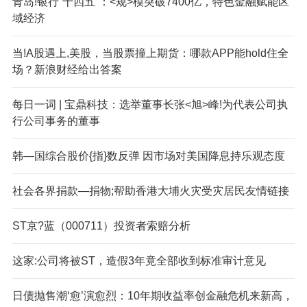
青岛!银行“十四五”：<规>模突破7400亿，特色金融赋能区
域经济
当!A股遇上,美股，当股票撞上期货：哪款APP能hold住全
场？新浪财经给出答案
每日一词 | 宝鼎科技：选举董事长张<旭>峰!为代表公司执
行公司事务的董事
韩—国综合股价{指}数反弹 因市场对美国降息持乐观态度
社会各界捐款—捐物;帮助香港大埔火灾受灾居民友情链接
ST京?蓝（000711）投资者索赔分析
这家:公司将被ST，造假3年竟全部收到标准审计意见
日债抛售潮‘愈’演愈烈：10年期收益率创金融危机来新高，