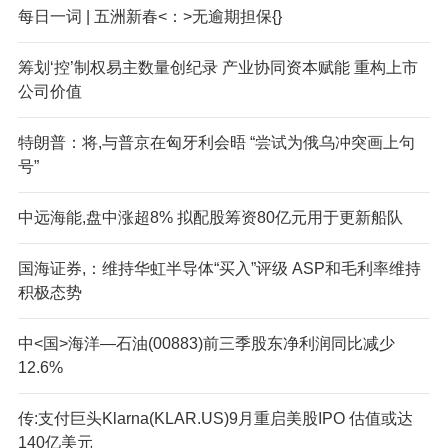
每日一词 | 五洲新春<：>无逾期担保{}
筹划‘控’制权易主数量创纪录 产业协同资本赋能 重构上市
公司价值
特朗普：将,与普京在匈牙利会晤 “尝试为俄乌冲突画上句
号”
中远海能,盘中涨超8% 拟配股筹资80亿元用于更新船队
国海证券,：维持华虹半导体“买入”评级 ASP和毛利率维持
积极态势
中<国>海洋—石油(00883)前三季股东净利润同比减少
12.6%
传:支付巨头Klarna(KLAR.US)9月重启美股IPO 估值或达
140亿美元