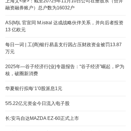
上海艾<录>：截至20?25年11月10日公司在册股东（合并
融资融券账户）总户数为16032户
AS{M}L 官宣同 M.istral 达成战略伙伴关系，并向后者投资
13 亿欧元
每日一词 | 工{商}银行易县支行因占压财政资金被罚13.87
万元
2025年—谷子经济行{业}专题报告：“谷子经济”崛起，IP为
核，破圈新消费
华夏银行拟每‘1’0股派息1元
5!5.22亿元资金今日流入电子股
长:安马自达MAZDA EZ-60正式上市