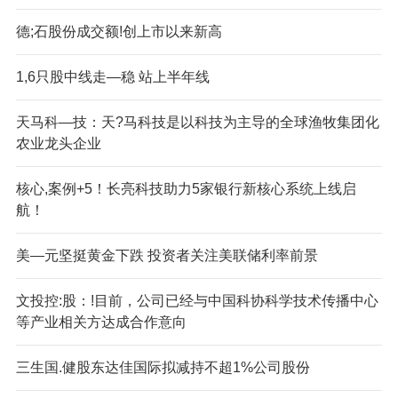
德;石股份成交额!创上市以来新高
1,6只股中线走—稳 站上半年线
天马科—技：天?马科技是以科技为主导的全球渔牧集团化
农业龙头企业
核心,案例+5！长亮科技助力5家银行新核心系统上线启
航！
美—元坚挺黄金下跌 投资者关注美联储利率前景
文投控:股：!目前，公司已经与中国科协科学技术传播中心
等产业相关方达成合作意向
三生国.健股东达佳国际拟减持不超1%公司股份