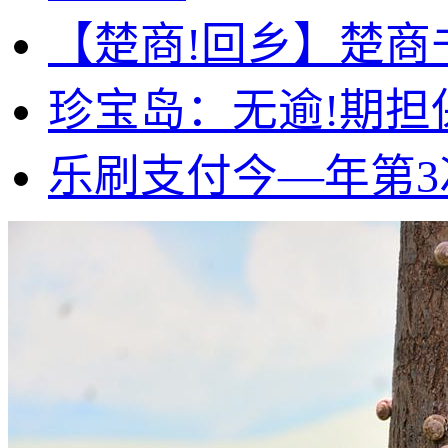
【楚商!回乡】楚商
珍宝岛：无逾!期担
乐刷支付今—年第3