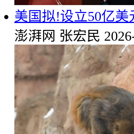
美国拟!设立50亿
澎湃网
张宏民
2026