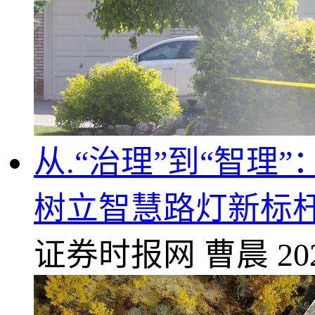
从.“治理”到“智理
树立智慧路灯新标
证券时报网
曹晨
20