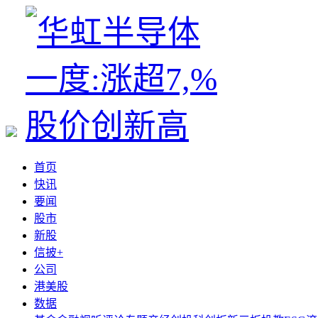
首页
快讯
要闻
股市
新股
信披+
公司
港美股
数据