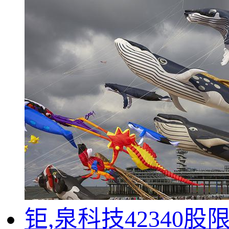
钜,泉科技4234