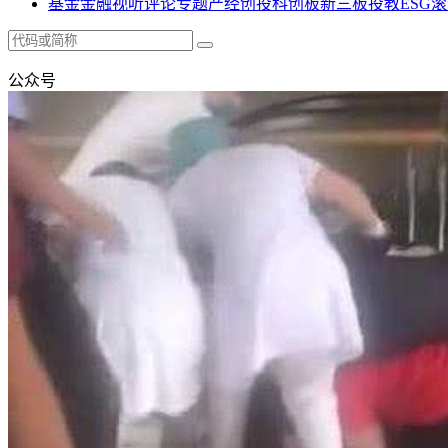
基金
金融
视听
评论
专题
产经
创投
科创板
新三板
投教
ESG
滚
公众号